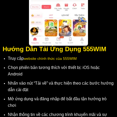
Hướng Dẫn Tải Ứng Dụng 555WIM
Truy cập
website chính thức của 555WIM
Chọn phiên bản tương thích với thiết bị: iOS hoặc
Android
Nhấn vào nút “Tải về” và thực hiện theo các bước hướng
dẫn cài đặt
Mở ứng dụng và đăng nhập để bắt đầu tận hưởng trò
chơi
Nhận thông tin về các chương trình khuyến mãi và sự