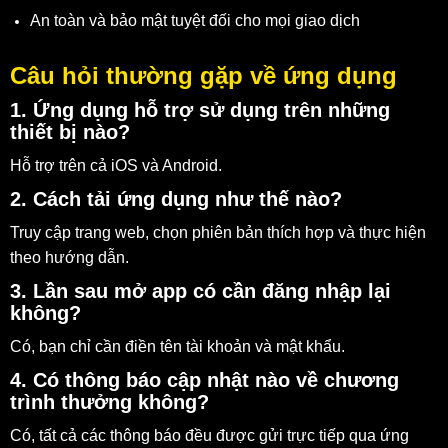
An toàn và bảo mật tuyệt đối cho mọi giao dịch
Câu hỏi thường gặp về ứng dụng
1. Ứng dụng hỗ trợ sử dụng trên những
thiết bị nào?
Hỗ trợ trên cả iOS và Android.
2. Cách tải ứng dụng như thế nào?
Truy cập trang web, chọn phiên bản thích hợp và thực hiện
theo hướng dẫn.
3. Lần sau mở app có cần đăng nhập lại
không?
Có, bạn chỉ cần điền tên tài khoản và mật khẩu.
4. Có thông báo cập nhật nào về chương
trình thưởng không?
Có, tất cả các thông báo đều được gửi trực tiếp qua ứng